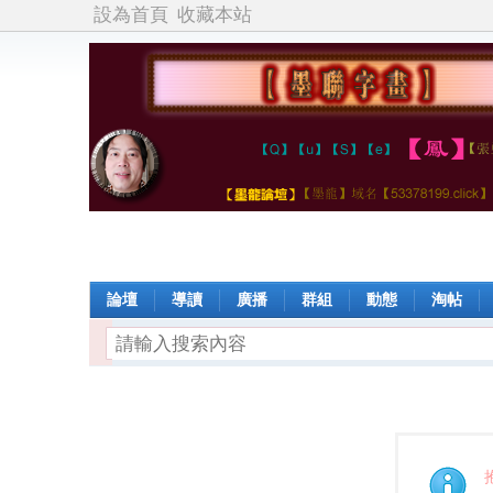
設為首頁
收藏本站
論壇
導讀
廣播
群組
動態
淘帖