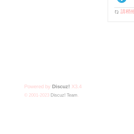
請稍候.
Powered by
Discuz!
X3.4
© 2001-2023
Discuz! Team
.