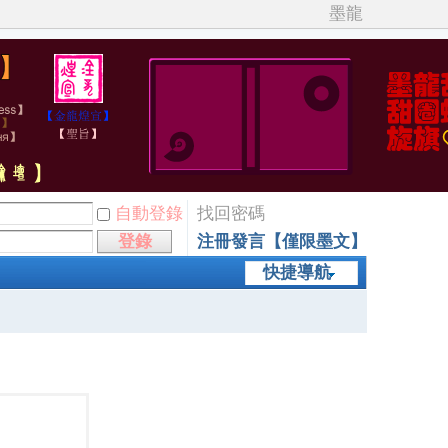
墨龍
自動登錄
找回密碼
登錄
注冊發言【僅限墨文】
快捷導航