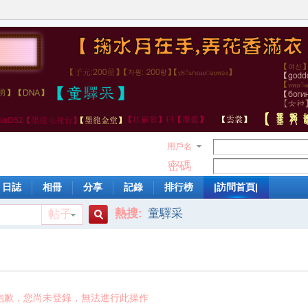
用戶名
密碼
日誌
相冊
分享
記錄
排行榜
|訪問首頁|
熱搜:
童驛采
帖子
搜
索
抱歉，您尚未登錄，無法進行此操作