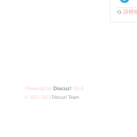
請稍候.
Powered by
Discuz!
X3.4
© 2001-2023
Discuz! Team
.