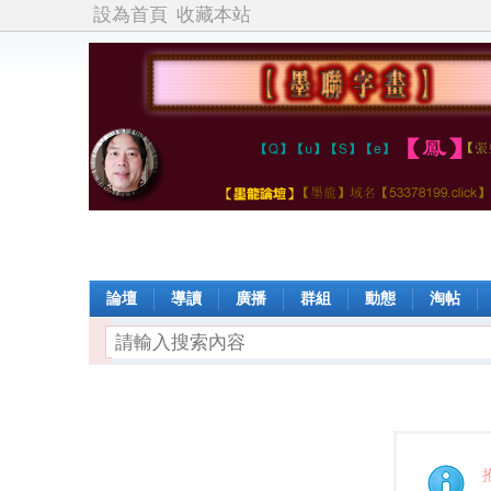
設為首頁
收藏本站
論壇
導讀
廣播
群組
動態
淘帖