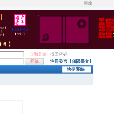
墨龍
自動登錄
找回密碼
登錄
注冊發言【僅限墨文】
快捷導航