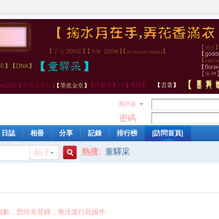
用戶名
密碼
日誌
相冊
分享
記錄
排行榜
|訪問首頁|
熱搜:
童驛采
帖子
搜
索
抱歉，您尚未登錄，無法進行此操作