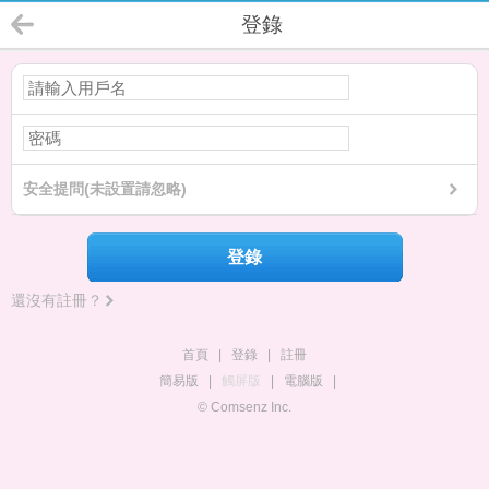
登錄
安全提問(未設置請忽略)
登錄
還沒有註冊？
首頁
|
登錄
|
註冊
簡易版
|
觸屏版
|
電腦版
|
© Comsenz Inc.