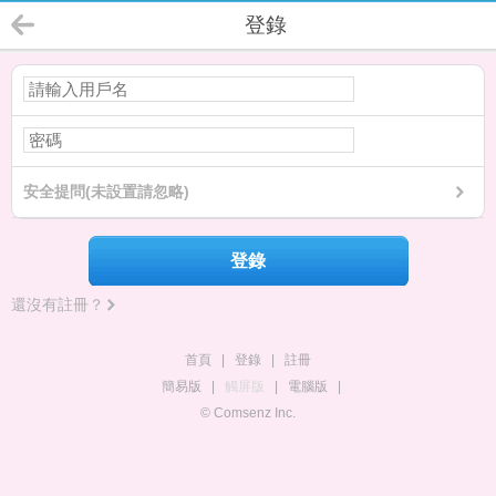
登錄
安全提問(未設置請忽略)
登錄
還沒有註冊？
首頁
|
登錄
|
註冊
簡易版
|
觸屏版
|
電腦版
|
© Comsenz Inc.