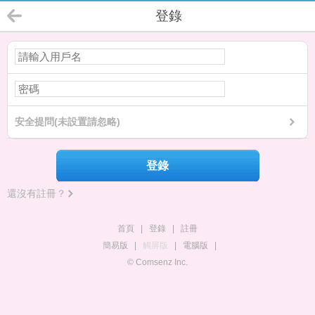
登錄
安全提問(未設置請忽略)
登錄
還沒有註冊？
首頁
|
登錄
|
註冊
簡易版
|
觸屏版
|
電腦版
|
© Comsenz Inc.