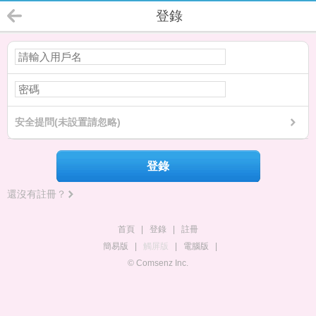
登錄
安全提問(未設置請忽略)
登錄
還沒有註冊？
首頁
|
登錄
|
註冊
簡易版
|
觸屏版
|
電腦版
|
© Comsenz Inc.