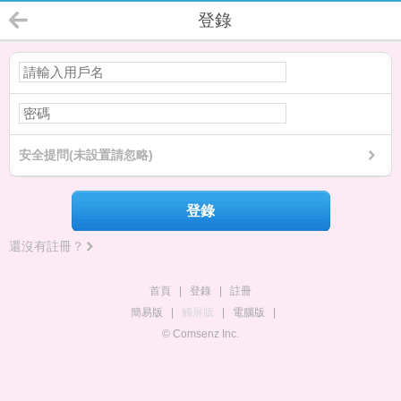
登錄
安全提問(未設置請忽略)
登錄
還沒有註冊？
首頁
|
登錄
|
註冊
簡易版
|
觸屏版
|
電腦版
|
© Comsenz Inc.