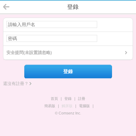
登錄
安全提問(未設置請忽略)
登錄
還沒有註冊？
首頁
|
登錄
|
註冊
簡易版
|
觸屏版
|
電腦版
|
© Comsenz Inc.