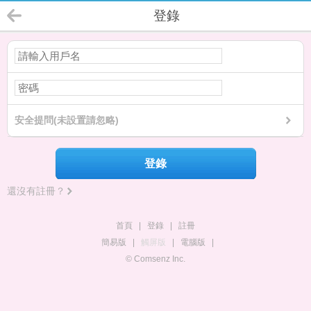
登錄
安全提問(未設置請忽略)
登錄
還沒有註冊？
首頁
|
登錄
|
註冊
簡易版
|
觸屏版
|
電腦版
|
© Comsenz Inc.