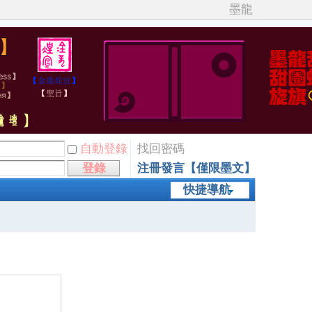
墨龍
自動登錄
找回密碼
登錄
注冊發言【僅限墨文】
快捷導航