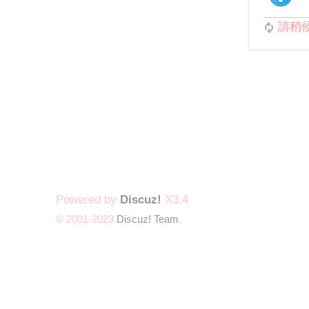
請稍候.
Powered by
Discuz!
X3.4
© 2001-2023
Discuz! Team
.