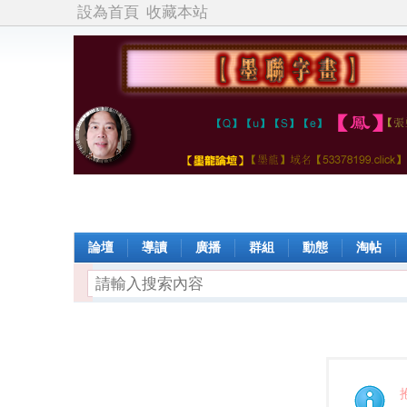
設為首頁
收藏本站
論壇
導讀
廣播
群組
動態
淘帖