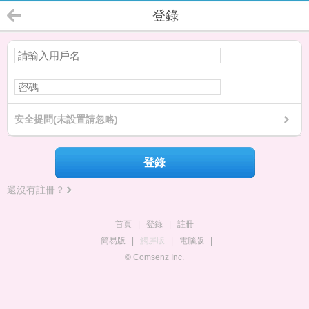
登錄
安全提問(未設置請忽略)
登錄
還沒有註冊？
首頁
|
登錄
|
註冊
簡易版
|
觸屏版
|
電腦版
|
© Comsenz Inc.