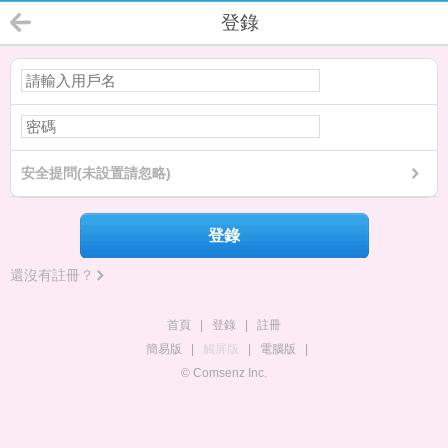
登錄
安全提問(未設置請忽略)
登錄
還沒有註冊？
首頁
|
登錄
|
註冊
簡易版
|
觸屏版
|
電腦版
|
© Comsenz Inc.