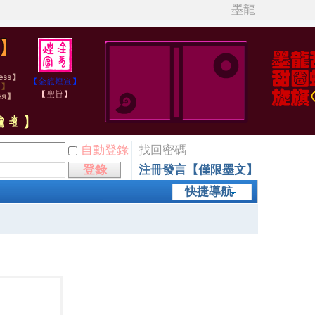
墨龍
自動登錄
找回密碼
登錄
注冊發言【僅限墨文】
快捷導航