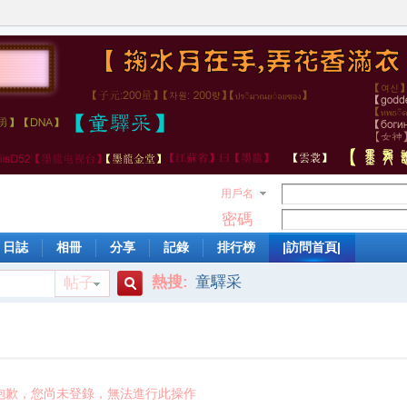
用戶名
密碼
日誌
相冊
分享
記錄
排行榜
|訪問首頁|
熱搜:
童驛采
帖子
搜
索
抱歉，您尚未登錄，無法進行此操作