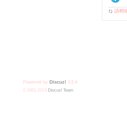
請稍候.
Powered by
Discuz!
X3.4
© 2001-2023
Discuz! Team
.