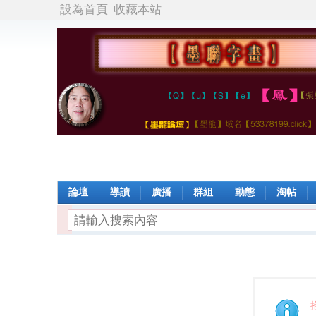
設為首頁
收藏本站
論壇
導讀
廣播
群組
動態
淘帖