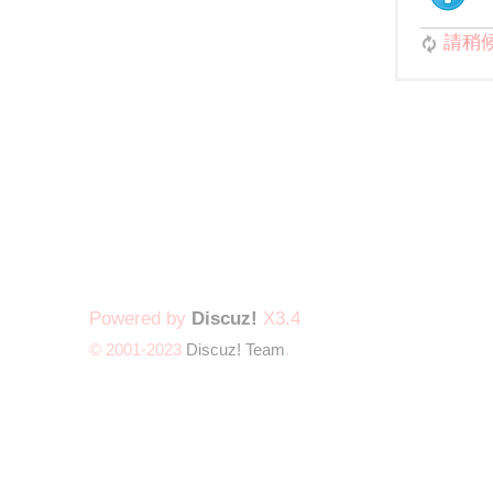
請稍候.
Powered by
Discuz!
X3.4
© 2001-2023
Discuz! Team
.