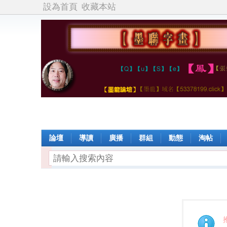
設為首頁
收藏本站
論壇
導讀
廣播
群組
動態
淘帖