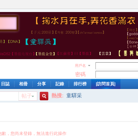
用戶名
密碼
日誌
相冊
分享
記錄
排行榜
|訪問首頁|
熱搜:
童驛采
帖子
搜
索
抱歉，您尚未登錄，無法進行此操作