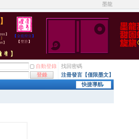
墨龍
自動登錄
找回密碼
登錄
注冊發言【僅限墨文】
快捷導航