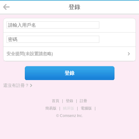
登錄
安全提問(未設置請忽略)
登錄
還沒有註冊？
首頁
|
登錄
|
註冊
簡易版
|
觸屏版
|
電腦版
|
© Comsenz Inc.