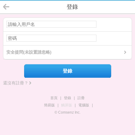
登錄
安全提問(未設置請忽略)
登錄
還沒有註冊？
首頁
|
登錄
|
註冊
簡易版
|
觸屏版
|
電腦版
|
© Comsenz Inc.