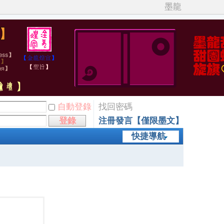
墨龍
自動登錄
找回密碼
登錄
注冊發言【僅限墨文】
快捷導航