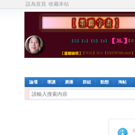
設為首頁
收藏本站
論壇
導讀
廣播
群組
動態
淘帖