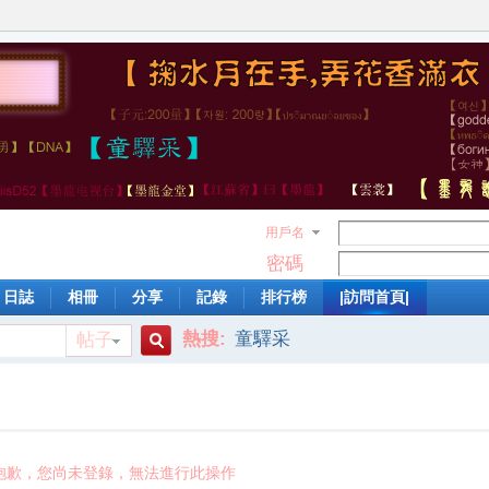
用戶名
密碼
日誌
相冊
分享
記錄
排行榜
|訪問首頁|
熱搜:
童驛采
帖子
搜
索
抱歉，您尚未登錄，無法進行此操作