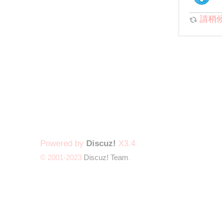
請稍候.
Powered by
Discuz!
X3.4
© 2001-2023
Discuz! Team
.