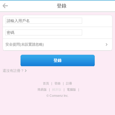
登錄
安全提問(未設置請忽略)
登錄
還沒有註冊？
首頁
|
登錄
|
註冊
簡易版
|
觸屏版
|
電腦版
|
© Comsenz Inc.