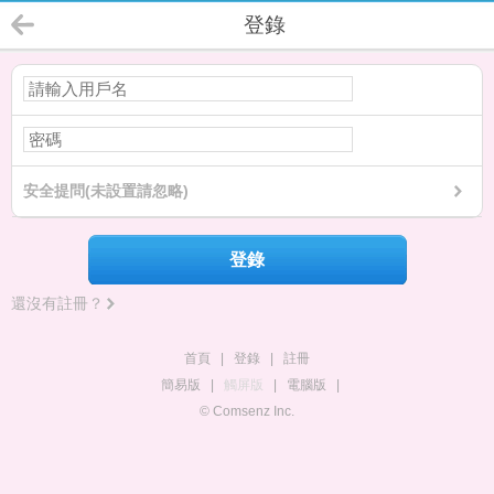
登錄
安全提問(未設置請忽略)
登錄
還沒有註冊？
首頁
|
登錄
|
註冊
簡易版
|
觸屏版
|
電腦版
|
© Comsenz Inc.