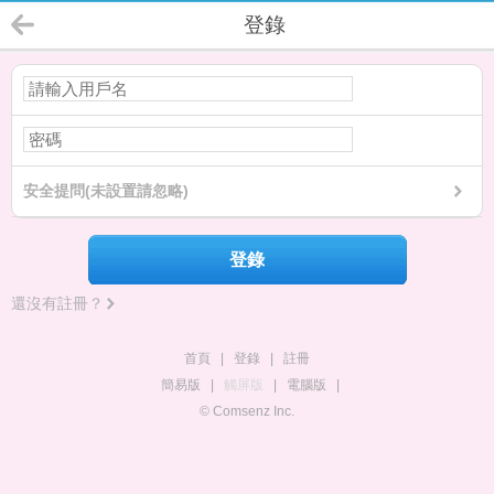
登錄
安全提問(未設置請忽略)
登錄
還沒有註冊？
首頁
|
登錄
|
註冊
簡易版
|
觸屏版
|
電腦版
|
© Comsenz Inc.