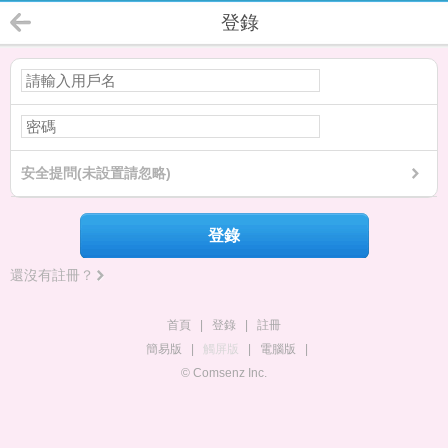
登錄
安全提問(未設置請忽略)
登錄
還沒有註冊？
首頁
|
登錄
|
註冊
簡易版
|
觸屏版
|
電腦版
|
© Comsenz Inc.