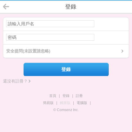
登錄
安全提問(未設置請忽略)
登錄
還沒有註冊？
首頁
|
登錄
|
註冊
簡易版
|
觸屏版
|
電腦版
|
© Comsenz Inc.