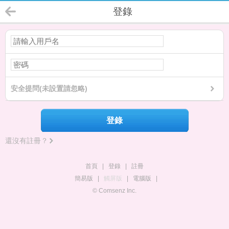
登錄
安全提問(未設置請忽略)
登錄
還沒有註冊？
首頁
|
登錄
|
註冊
簡易版
|
觸屏版
|
電腦版
|
© Comsenz Inc.