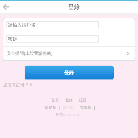
登錄
安全提問(未設置請忽略)
登錄
還沒有註冊？
首頁
|
登錄
|
註冊
簡易版
|
觸屏版
|
電腦版
|
© Comsenz Inc.