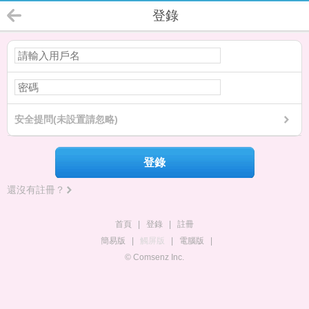
登錄
安全提問(未設置請忽略)
登錄
還沒有註冊？
首頁
|
登錄
|
註冊
簡易版
|
觸屏版
|
電腦版
|
© Comsenz Inc.