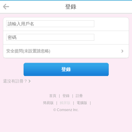
登錄
安全提問(未設置請忽略)
登錄
還沒有註冊？
首頁
|
登錄
|
註冊
簡易版
|
觸屏版
|
電腦版
|
© Comsenz Inc.