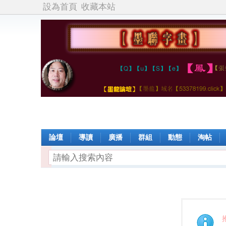
設為首頁
收藏本站
論壇
導讀
廣播
群組
動態
淘帖