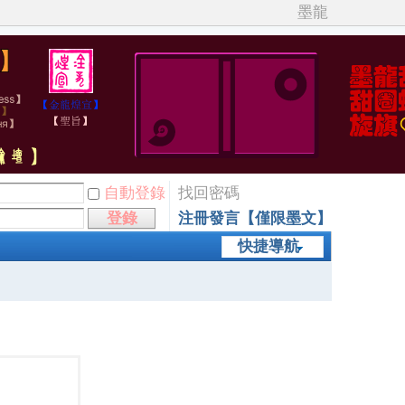
墨龍
自動登錄
找回密碼
登錄
注冊發言【僅限墨文】
快捷導航