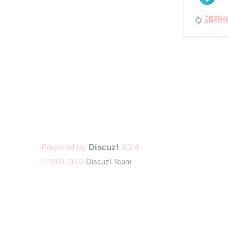
請稍候.
Powered by
Discuz!
X3.4
© 2001-2023
Discuz! Team
.