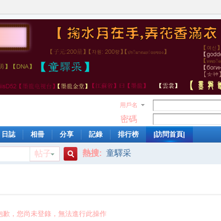
用戶名
密碼
日誌
相冊
分享
記錄
排行榜
|訪問首頁|
熱搜:
童驛采
帖子
搜
索
抱歉，您尚未登錄，無法進行此操作