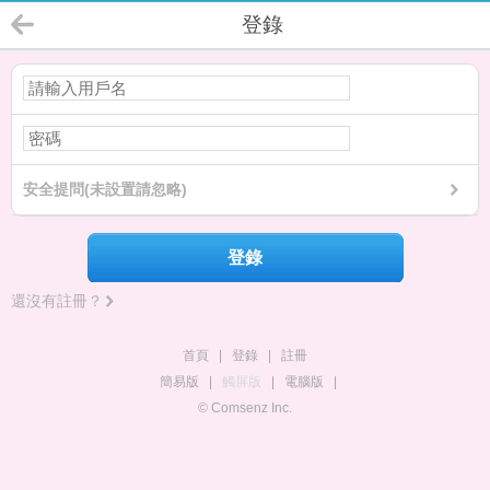
登錄
安全提問(未設置請忽略)
登錄
還沒有註冊？
首頁
|
登錄
|
註冊
簡易版
|
觸屏版
|
電腦版
|
© Comsenz Inc.