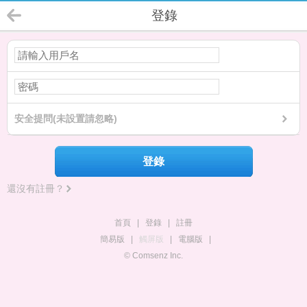
登錄
安全提問(未設置請忽略)
登錄
還沒有註冊？
首頁
|
登錄
|
註冊
簡易版
|
觸屏版
|
電腦版
|
© Comsenz Inc.