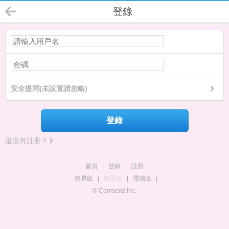
登錄
安全提問(未設置請忽略)
登錄
還沒有註冊？
首頁
|
登錄
|
註冊
簡易版
|
觸屏版
|
電腦版
|
© Comsenz Inc.