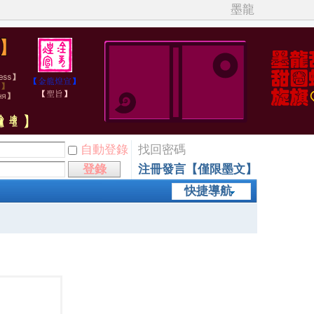
墨龍
自動登錄
找回密碼
登錄
注冊發言【僅限墨文】
快捷導航