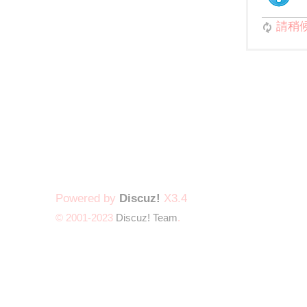
請稍候.
Powered by
Discuz!
X3.4
© 2001-2023
Discuz! Team
.