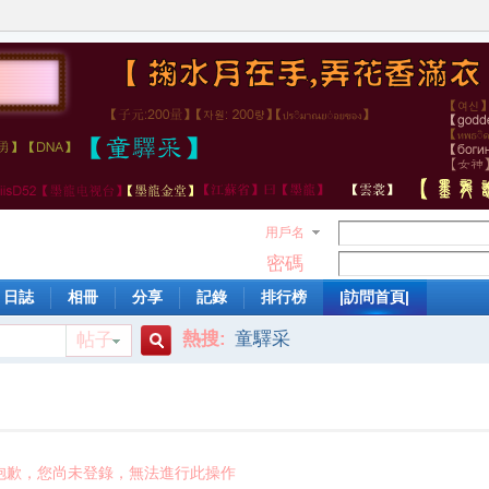
用戶名
密碼
日誌
相冊
分享
記錄
排行榜
|訪問首頁|
熱搜:
童驛采
帖子
搜
索
抱歉，您尚未登錄，無法進行此操作