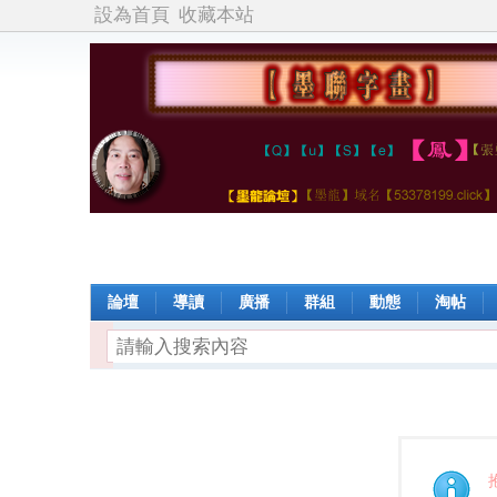
設為首頁
收藏本站
論壇
導讀
廣播
群組
動態
淘帖