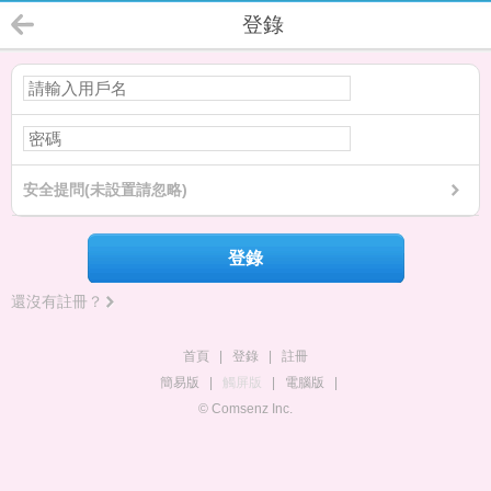
登錄
安全提問(未設置請忽略)
登錄
還沒有註冊？
首頁
|
登錄
|
註冊
簡易版
|
觸屏版
|
電腦版
|
© Comsenz Inc.