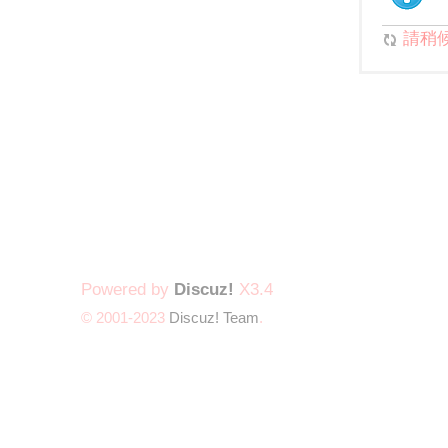
請稍候.
Powered by
Discuz!
X3.4
© 2001-2023
Discuz! Team
.