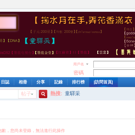
用戶名
密碼
日誌
相冊
分享
記錄
排行榜
|訪問首頁|
熱搜:
童驛采
帖子
搜
索
抱歉，您尚未登錄，無法進行此操作