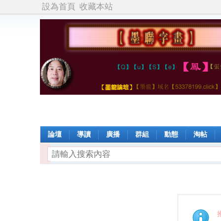
設為首頁
收藏本站
論壇
導讀
廣播
群組
動態
淘帖