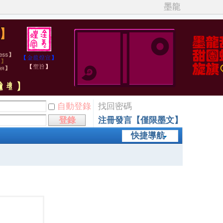
墨龍
自動登錄
找回密碼
登錄
注冊發言【僅限墨文】
快捷導航