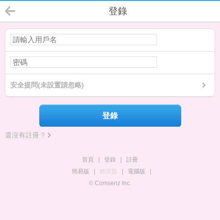
登錄
安全提問(未設置請忽略)
登錄
還沒有註冊？
首頁
|
登錄
|
註冊
簡易版
|
觸屏版
|
電腦版
|
© Comsenz Inc.