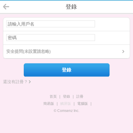
登錄
安全提問(未設置請忽略)
登錄
還沒有註冊？
首頁
|
登錄
|
註冊
簡易版
|
觸屏版
|
電腦版
|
© Comsenz Inc.