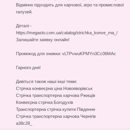
Відмінно підходить для харчової, агро та промислової
галузей.
Деталі -
https://megasto.com.ua/catalog/strichka_konve_rna_/
Залишайте заявку онлайн!
Промокод для знижки: vLTPvwuKPMYn3Cc06MAc
Гарного дня!
Дивіться також наші інші теми:
Стрічка конвеєрна ціна Новояворівськ
Стрічка транспортерна харчова Ржищів
Конвеєрна стрічка Богодухів
Транспортерна стрічка купити Південне
Стрічка транспортерна харчова Чернігів
a38c28_