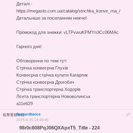
Деталі -
https://megasto.com.ua/catalog/strichka_konve_rna_/
Детальніше за посиланням нижче!
Промокод для знижки: vLTPvwuKPMYn3Cc06MAc
Гарного дня!
Обговорення по темі тут:
Стрічка конвеєрна Глухів
Конвеєрна стрічка купити Кагарлик
Стрічка конвеєрна Дрогобич
Стрічка транспортерна Ходорів
Лєнта транспортерна Нововолинськ
a11e629
Bernardbance
#
點擊重新加載
5
2025-8-25 14:48:49
98r0c808PqJ06QXApxT5_Title - 224