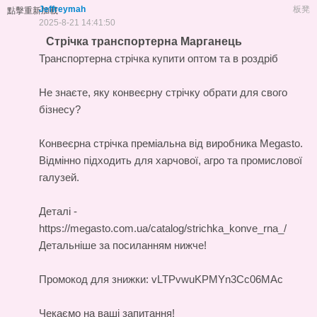
Jeffreymah
板凳
點擊重新加載
2025-8-21 14:41:50
Стрічка транспортерна Марганець
Транспортерна стрічка купити оптом та в роздріб
Не знаєте, яку конвеєрну стрічку обрати для свого
бізнесу?
Конвеєрна стрічка
преміальна від виробника Megasto.
Відмінно підходить для харчової, агро та промислової
галузей.
Деталі -
https://megasto.com.ua/catalog/strichka_konve_rna_/
Детальніше за посиланням нижче!
Промокод для знижки: vLTPvwuKPMYn3Cc06MAc
Чекаємо на ваші запитання!