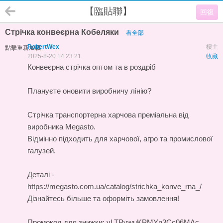
【臨貼聯】
回復
Стрічка конвеєрна Кобеляки
看全部
RobertWex
樓主
點擊重新加載
2025-8-20 14:23:21
收藏
Конвеєрна стрічка оптом та в роздріб
Плануєте оновити виробничу лінію?
Стрічка транспортерна харчова
преміальна від
виробника Megasto.
Відмінно підходить для харчової, агро та промислової
галузей.
Деталі -
https://megasto.com.ua/catalog/strichka_konve_rna_/
Дізнайтесь більше та оформіть замовлення!
Промокод для знижки: vLTPvwuKPMYn3Cc06MAc