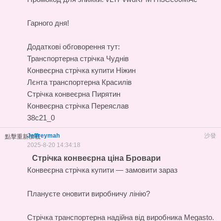
Гарного дня!
Додаткові обговорення тут:
Транспортерна стрічка Чуднів
Конвеєрна стрічка купити Ніжин
Лєнта транспортерна Красилів
Стрічка конвеєрна Пирятин
Конвеєрна стрічка Переяслав
38c21_0
Jeffreymah
沙發
點擊重新加載
2025-8-20 14:34:18
Стрічка конвеєрна ціна Бровари
Конвеєрна стрічка купити — замовити зараз
Плануєте оновити виробничу лінію?
Стрічка транспортерна
надійна від виробника Megasto.