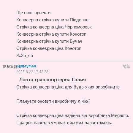
Ще наші проекти:
Конвеєрна стрічка купити Південне
Стрічка конвеєрна ціна Чорноморськ
Конвеєрна стрічка купити Конотоп
Конвеєрна стрічка купити Бучач
Стрічка конвеєрна ціна Конотоп
8c25_c5
Jeffreymah
地板
點擊重新加載
2025-8-22 17:42:28
Лєнта транспортерна Галич
Стрічка конвеєрна ціна для будь-яких виробництв
Плануєте оновити виробничу лінію?
Стрічка конвеєрна ціна
надійна від виробника Megasto.
Працює навіть в умовах високих навантажень.