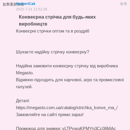
HerbertCak
板凳
點擊重新加載
2025-7-21 13:52:26
Конвеєрна стрічка для будь-яких
виробництв
Конвеєрні стрічки оптом та в роздріб
Шукаєте надійну стрічку конвеєрну?
Надійна
замовити конвеєрну стрічку
від виробника
Megasto.
Відмінно підходить для харчової, агро та промислової
галузей.
Деталі
https://megasto.com.ua/catalog/strichka_konve_rna_/
Замовляйте на сайті прямо зараз!
Промокод для знижки: vLTPvwuKPMYn3Cc06MAc