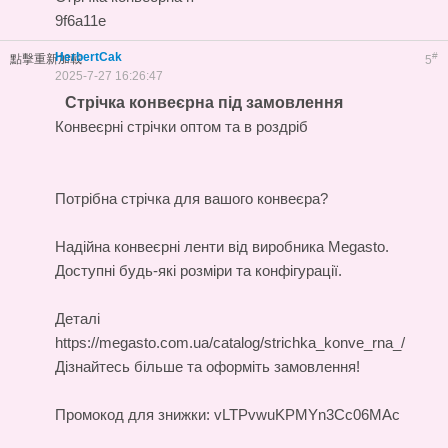
9f6a11e
HerbertCak
#
點擊重新加載
5
2025-7-27 16:26:47
Стрічка конвеєрна під замовлення
Конвеєрні стрічки оптом та в роздріб
Потрібна стрічка для вашого конвеєра?
Надійна
конвеєрні ленти
від виробника Megasto.
Доступні будь-які розміри та конфігурації.
Деталі
https://megasto.com.ua/catalog/strichka_konve_rna_/
Дізнайтесь більше та оформіть замовлення!
Промокод для знижки: vLTPvwuKPMYn3Cc06MAc