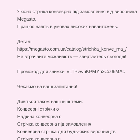
Якісна
стрічка конвеєрна під замовлення
від виробника
Megasto.
Працює навіть в умовах високих навантажень.
Деталі
https://megasto.com.ua/catalog/strichka_konve_rna_/
Не втрачайте можливість — звертайтесь сьогодні!
Промокод для знижки: vLTPvwuKPMYn3Cc06MAc
Чекаємо на ваші запитання!
Дивіться також наші інші теми:
Конвеєрні стрічки о
Надійна конвеєрна с
Стрічка конвеєрна під замовлення
Конвеєрна стрічка для будь-яких виробництв
Стрічка конвеєрна п