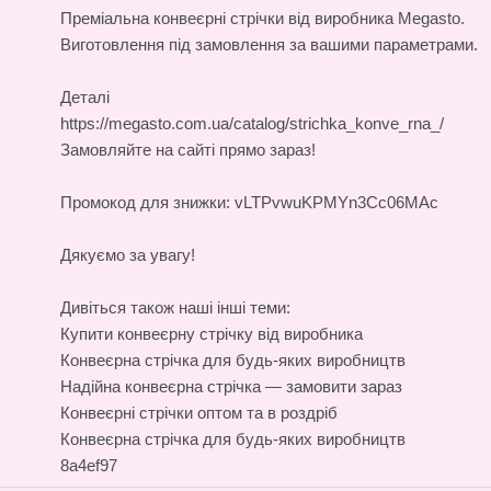
Преміальна
конвеєрні стрічки
від виробника Megasto.
Виготовлення під замовлення за вашими параметрами.
Деталі
https://megasto.com.ua/catalog/strichka_konve_rna_/
Замовляйте на сайті прямо зараз!
Промокод для знижки: vLTPvwuKPMYn3Cc06MAc
Дякуємо за увагу!
Дивіться також наші інші теми:
Купити конвеєрну стрічку від виробника
Конвеєрна стрічка для будь-яких виробництв
Надійна конвеєрна стрічка — замовити зараз
Конвеєрні стрічки оптом та в роздріб
Конвеєрна стрічка для будь-яких виробництв
8a4ef97