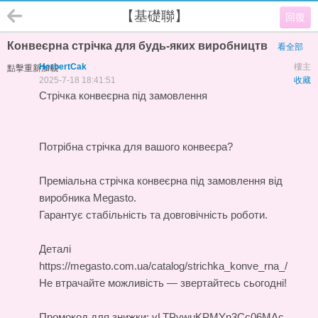
【基礎聯】
回復
Конвеєрна стрічка для будь-яких виробництв
看全部
HerbertCak
樓主
點擊重新加載
2025-7-18 18:41:51
收藏
Стрічка конвеєрна під замовлення
Потрібна стрічка для вашого конвеєра?
Преміальна
стрічка конвеєрна під замовлення
від
виробника Megasto.
Гарантує стабільність та довговічність роботи.
Деталі
https://megasto.com.ua/catalog/strichka_konve_rna_/
Не втрачайте можливість — звертайтесь сьогодні!
Промокод для знижки: vLTPvwuKPMYn3Cc06MAc