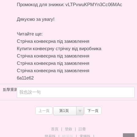
Промокод для знижки: vLTPvwuKPMYn3Cc06MAc
Дякуємо за увагу!
Читайте ще:
Стрічка конвеєрна під замовлення
Купити конвеєрну стрічку від виробника
Стрічка конвеєрна під замовлення
Стрічка конвеєрна під замовлення
Стрічка конвеєрна під замовлення
6a11e62
點擊重新加載
上一頁
第1頁
下一頁
首頁
|
登錄
|
註冊
簡易版
|
觸屏版
|
電腦版
|