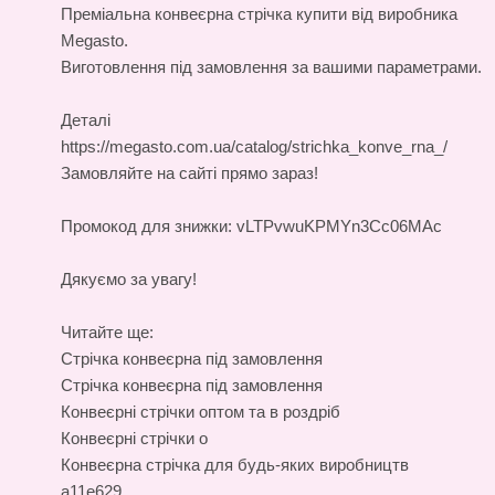
Преміальна
конвеєрна стрічка купити
від виробника
Megasto.
Виготовлення під замовлення за вашими параметрами.
Деталі
https://megasto.com.ua/catalog/strichka_konve_rna_/
Замовляйте на сайті прямо зараз!
Промокод для знижки: vLTPvwuKPMYn3Cc06MAc
Дякуємо за увагу!
Читайте ще:
Стрічка конвеєрна під замовлення
Стрічка конвеєрна під замовлення
Конвеєрні стрічки оптом та в роздріб
Конвеєрні стрічки о
Конвеєрна стрічка для будь-яких виробництв
a11e629