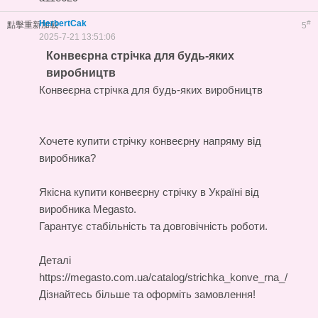
HerbertCak
#
點擊重新加載
5
2025-7-21 13:51:06
Конвеєрна стрічка для будь-яких
виробництв
Конвеєрна стрічка для будь-яких виробництв
Хочете купити стрічку конвеєрну напряму від
виробника?
Якісна
купити конвеєрну стрічку в Україні
від
виробника Megasto.
Гарантує стабільність та довговічність роботи.
Деталі
https://megasto.com.ua/catalog/strichka_konve_rna_/
Дізнайтесь більше та оформіть замовлення!