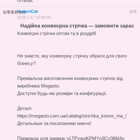
f97a38c
HerbertCak
板凳
點擊重新加載
2025-7-17 15:09:05
Надійна конвеєрна стрічка — замовити зараз
Конвеєрні стрічки оптом та в роздріб
Не знаєте, яку конвеєрну стрічку обрати для свого
бізнесу?
Преміальна
виготовлення конвеєрних стрічок
від
виробника Megasto.
Доступні будь-які розміри та конфігурації.
Деталі
https://megasto.com.ua/catalog/strichka_konve_rna_/
Детальніше за посиланням нижче!
Промокод для знижки: vLTPvwuKPMYn3Cc06MAc