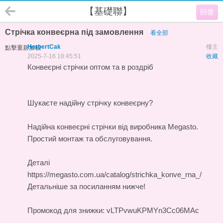
【基礎聯】
回復
Стрічка конвеєрна під замовлення
看全部
HerbertCak
樓主
點擊重新加載
2025-7-16 18:45:51
收藏
Конвеєрні стрічки оптом та в роздріб
Шукаєте надійну стрічку конвеєрну?
Надійна
конвеєрні стрічки
від виробника Megasto.
Простий монтаж та обслуговування.
Деталі
https://megasto.com.ua/catalog/strichka_konve_rna_/
Детальніше за посиланням нижче!
Промокод для знижки: vLTPvwuKPMYn3Cc06MAc