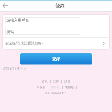
登錄
安全提問(未設置請忽略)
登錄
還沒有註冊？
首頁
|
登錄
|
註冊
簡易版
|
觸屏版
|
電腦版
|
© Comsenz Inc.