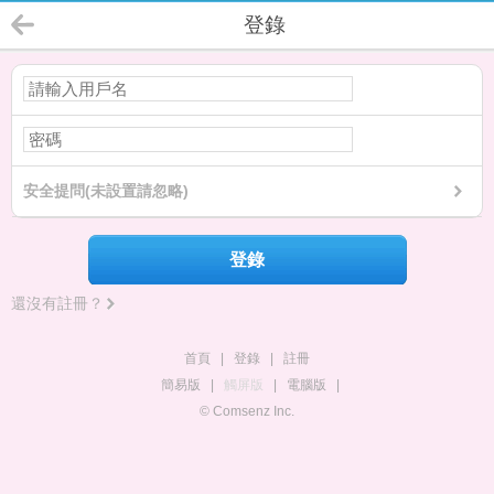
登錄
安全提問(未設置請忽略)
登錄
還沒有註冊？
首頁
|
登錄
|
註冊
簡易版
|
觸屏版
|
電腦版
|
© Comsenz Inc.