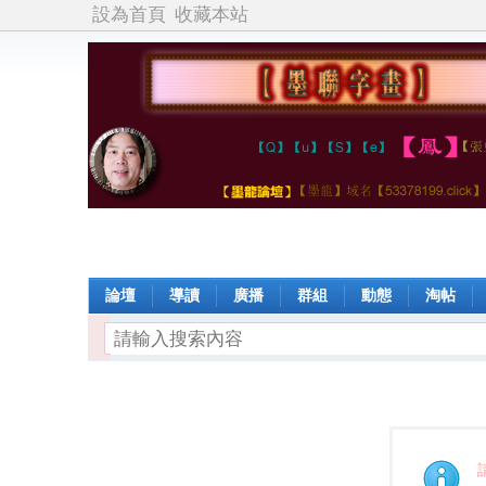
設為首頁
收藏本站
論壇
導讀
廣播
群組
動態
淘帖