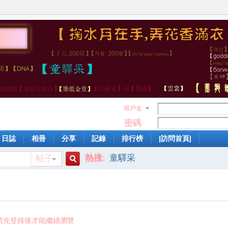
用戶名
密碼
日誌
相冊
分享
記錄
排行榜
|訪問首頁|
熱搜:
童驛采
帖子
搜
索
請先登錄後才能繼續瀏覽