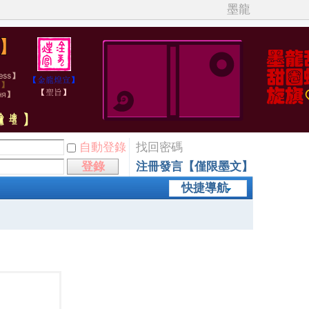
墨龍
自動登錄
找回密碼
登錄
注冊發言【僅限墨文】
快捷導航