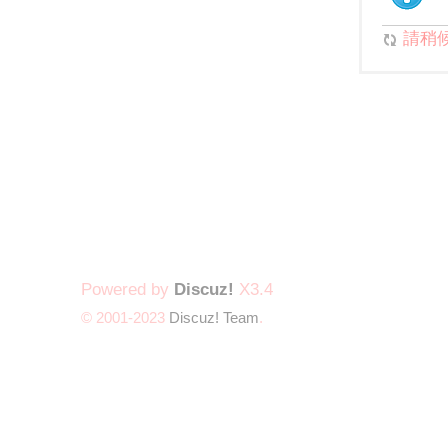
請稍候.
Powered by
Discuz!
X3.4
© 2001-2023
Discuz! Team
.